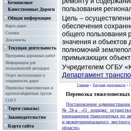
ремонту и содержани
Безопасные
пользования региона
Качественные Дороги
Общая информация
Цель – осуществлени
обеспечения сохранн
Карта дорог
Ссылки
общего пользования 
Документы
значения и объектов 
Текущая деятельность
полномочий землепол
Программа дорожных работ
примыкающих объекто
Информация для
Учредителем ОГБУ «К
пользователей автодорог
Департамент транспо
Отдел эксплуатации и
сохранности дорог
Главная
>
Текущая деятельность
> П
Перевозка тяжеловесных и
крупногабаритных грузов
Перевозка тяжеловесных
СОУТ
Постановление администрации К
Торги (заказы)
№28-а «О порядке осуществл
прекращения транспортных по а
Законодательство
и межмуниципального, местного 
Карта сайта
области»